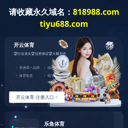
米兰app登录入口
米兰app登录入口-米兰(中国)