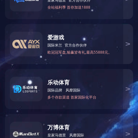
地 址：江苏省宿迁市经济开发区北区南化
联 系 人：万建龙
电 话：0527-84836100
内贸电话：邹 蕾 13921078098
邮 箱：
gxinyachem@104in.com
,
jsxyche