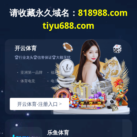
米兰app登录入口
米兰app登录入口-米兰(中国)